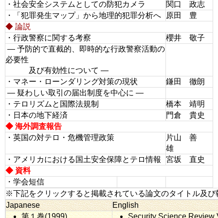
・社会安全システムとしての防犯カメラ
関口 政志
・「犯罪発生マップ」から地理的犯罪分析へ
原田 豊
◆ 論説
・行政警察に関する考察
櫻井 敬子
― 予防的で直截的、即時的な行政警察活動の
必要性
及び有効性について ―
・マネー・ローンダリング対策の現状
鎌田 徹朗
― 疑わしい取引の届出制度を中心に ―
・テロリズムと国際法規制
橋本 靖明
・日本の地下経済
門倉 貴史
◆ 海外調査報告
・英国の対テロ・危機管理政策
片山 善
雄
・アメリカにおける国土安全保障とテロ情報
宮坂 直史
◆ 資料
・学会短信
※下記をクリックすると掲載されている論文のタイトル及び
Japanese
English
第１巻(1999)
Security Science Review 