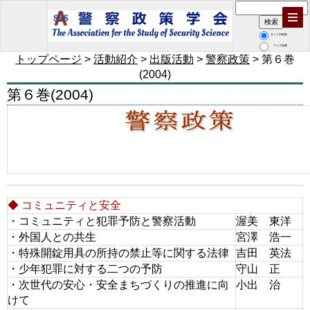
サイト内検索
ウェブ検索
トップページ
>
活動紹介
>
出版活動
>
警察政策
> 第６巻
(2004)
第６巻(2004)
◆ コミュニティと安全
・コミュニティと犯罪予防と警察活動
渥美 東洋
・外国人との共生
宮澤 浩一
・特殊開錠用具の所持の禁止等に関する法律
吉田 英法
・少年犯罪に対する二つの予防
守山 正
・次世代の安心・安全まちづくりの推進に向
小出 治
けて