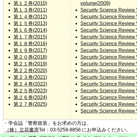
第１２巻(2010)
volume(2009)
第１３巻(2011)
Security Science Review 
第１４巻(2012)
Security Science Review 
第１５巻(2013)
Security Science Review 
第１６巻(2014)
Security Science Review 
第１７巻(2015)
Security Science Review 
第１８巻(2016)
Security Science Review 
第１９巻(2017)
Security Science Review 
第２０巻(2018)
Security Science Review 
第２１巻(2019)
Security Science Review 
第２２巻(2020)
Security Science Review 
第２３巻(2021)
Security Science Review 
第２４巻(2022)
Security Science Review 
第２５巻(2023)
Security Science Review 
第２６巻(2024)
Security Science Review 
第２７巻(2025)
Security Science Review 
Security Science Review 
・学会誌「警察政策」をお求めの方は、
（株）立花書房
Tel：03-5259-8856 にお申込みください。