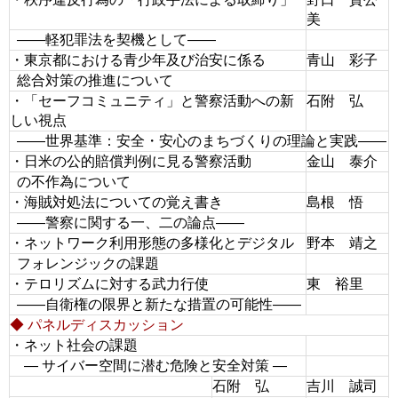
美
――軽犯罪法を契機として――
・東京都における青少年及び治安に係る
青山 彩子
総合対策の推進について
・「セーフコミュニティ」と警察活動への新
石附 弘
しい視点
――世界基準：安全・安心のまちづくりの理論と実践――
・日米の公的賠償判例に見る警察活動
金山 泰介
の不作為について
・海賊対処法についての覚え書き
島根 悟
――警察に関する一、二の論点――
・ネットワーク利用形態の多様化とデジタル
野本 靖之
フォレンジックの課題
・テロリズムに対する武力行使
東 裕里
――自衛権の限界と新たな措置の可能性――
◆ パネルディスカッション
・ネット社会の課題
― サイバー空間に潜む危険と安全対策 ―
石附 弘
吉川 誠司