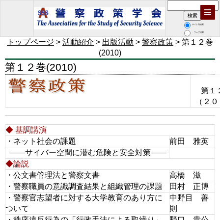
サイト内検索
ウェブ検索
トップページ
>
活動紹介
>
出版活動
>
警察政策
> 第１２巻
(2010)
第１２巻(2010)
第１
（２０
◆ 基調講演
・ネット社会の課題
前田 雅英
――サイバー空間に潜む危険と安全対策――
◆論説
・公文書管理法と警察文書
高橋 滋
・警察職員の意識調査結果と組織管理の課題
田村 正博
・警察官志望者に対する大学教育のあり方に
中野目 善
ついて
則
・秩序違反行為の「行政手法による取締り」
野口 貴公