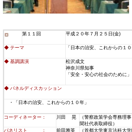
第１１回
平成２０年７月２５日(金)
◆ テーマ
「日本の治安、これからの１０
◆ 基調講演
松沢成文
神奈川県知事
「安全・安心の社会のために」
◆ パネルディスカッション
・「日本の治安、これからの１０年」
コーディネーター：
川田 晃
（警察政策学会専務理事
聞社代表取締役）
パネリスト ：
前田雅英
（首都大学東京法科大学