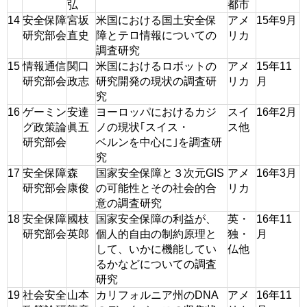
弘
都市
14
安全保障
宮坂
米国における国土安全保
アメ
15年9月
研究部会
直史
障とテロ情報についての
リカ
調査研究
15
情報通信
関口
米国におけるロボットの
アメ
15年11
研究部会
政志
研究開発の現状の調査研
リカ
月
究
16
ゲーミン
安達
ヨーロッパにおけるカジ
スイ
16年2月
グ政策論
眞五
ノの現状｢スイス・
ス他
研究部会
ベルンを中心に｣を調査研
究
17
安全保障
森
国家安全保障と３次元GIS
アメ
16年3月
研究部会
康俊
の可能性とその社会的合
リカ
意の調査研究
18
安全保障
國枝
国家安全保障の利益が、
英・
16年11
研究部会
英郎
個人的自由の制約原理と
独・
月
して、いかに機能してい
仏他
るかなどについての調査
研究
19
社会安全
山本
カリフォルニア州のDNA
アメ
16年11