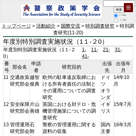
サイト内検索
ウェブ検索
トップページ
>
活動紹介
>
国際交流
>
特別調査研究
> 特別調
査研究(11-20)
年度別特別調査実施状況（1１-２0）
年度別特別調査実施状況（1１-２
1-
11-
21-
31-
0）
41-
番
申請
出張
出張年
部会名
研究目的
号
者
先
月
11
交通政策
越智
欧州の駐車違反取締にお
ドイ
14年10
研究部会
俊典
ける所有者責任の法制と
ツ
月
その運用についての調査
オラ
研究
ンダ
12
安全保障
片山
英国における対テロ・危
イギ
15年7月
研究部会
善雄
機管理施策についての調
リス
査研究
13
管理運用
石
警察の管理運用に関する
国内
16年3月
研究部会
附
資料の収集
主要