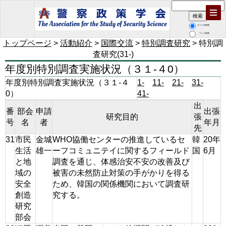
サイト内検索
ウェブ検索
トップページ
>
活動紹介
>
国際交流
>
特別調査研究
> 特別調
査研究(31-)
年度別特別調査実施状況（３１-４0）
年度別特別調査実施状況（３１-４
1-
11-
21-
31-
0）
41-
出
番
部会
申請
出張
研究目的
張
号
名
者
年月
先
31
市民
金城
WHO協働センターの推進しているセ
韓
20年
生活
雄一
ーフコミュニテイに関するフィールド
国
6月
と地
調査を通じ、体感治安不安の改善及び
域の
被害の未然防止対策の手がかりを得る
安全
ため、韓国の関係機関において調査研
創造
究する。
研究
部会