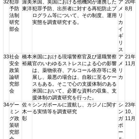
32
犯罪
渥美
米国、英国における他機関が連携した
ア
20年
予防
東洋
犯罪予防、出所者に対する再犯防止プ
メ
8月
法制
ログラム等について、その制度、運用
リ
研究
実態を調査研究する。
カ
部会
イ
ギ
リ
ス
33
社会
橋本
米国における現場警察官及び退職警察
ア
21年
安全
裕藏
官のいわゆるストレスによる心の影響
メ
11月
政策
は、薬物依存、アルコール依存等に発
リ
論研
展し、最悪の場合は、自殺に至るケー
カ
究部
スもある。そこで心の支援体制のある
会
米国において、必要な資料の収集、支
援体制の調査研究を行った。
34
ゲー
佐々
シンガポールに渡航し、カジノに関す
シ
23年
ミン
木一
る実情等を調査研究
ン
10、
グ政
彰
ガ
11月
策研
ポ
究部
ー
会
ル