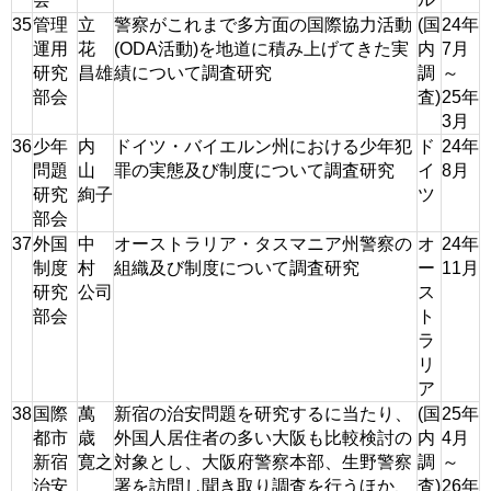
35
管理
立
警察がこれまで多方面の国際協力活動
(国
24年
運用
花
(ODA活動)を地道に積み上げてきた実
内
7月
研究
昌雄
績について調査研究
調
～
部会
査)
25年
3月
36
少年
内
ドイツ・バイエルン州における少年犯
ド
24年
問題
山
罪の実態及び制度について調査研究
イ
8月
研究
絢子
ツ
部会
37
外国
中
オーストラリア・タスマニア州警察の
オ
24年
制度
村
組織及び制度について調査研究
ー
11月
研究
公司
ス
部会
ト
ラ
リ
ア
38
国際
萬
新宿の治安問題を研究するに当たり、
(国
25年
都市
歳
外国人居住者の多い大阪も比較検討の
内
4月
新宿
寛之
対象とし、大阪府警察本部、生野警察
調
～
治安
署を訪問し聞き取り調査を行うほか、
査)
26年