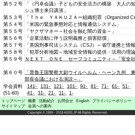
第５２号
「（円卓会議）子どもの安全活力の構築 大人の
シュ博士来日講演」
第５３号
「Ｔｈｅ ＹＡＫＵＺＡー組織犯罪（Organized 
第５４号
「米国の緊急事態対応と情報通信システム」
第５５号
「ヤクザマネー～社会を蝕む闇の資金～」
第５６号
「企業活動に伴う説明義務と損害賠償」
第５７号
「英国刑事司法システム（CSJ）～省庁連携と情
第５８号
「犯罪分析地図～地域安全情報の提供・活用の理
第５９号
ＮＥＸＴ ＯＮＥ セーフコミュニティ～「安全
第６０号
「普魯王国警察大尉ウイルヘルム・ヘーン九州、
部長会議における演説～」
学会資料
141-
131-
121-
101-
91-
81-
71-
61-
51-
(51-60)
41-
31-
21-
11-
1-
トップページ
概要
活動紹介
お問合せ
English
プライバシーポリシー
サイトマップ
会員への案内
Copyright © 1999 - 2018 ASSS.JP All Rights Reserved.