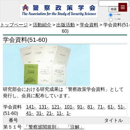
サイト内検索
ウェブ検索
トップページ
>
活動紹介
>
出版活動
>
学会資料
> 学会資料(51-
60)
学会資料(51-60)
研究部会における研究成果は「警察政策学会資料」として
発行し、会員に配布しています。
学会資料
141-
131-
121-
101-
91-
81-
71-
61-
51-
(51-60)
41-
31-
21-
11-
1-
番号
タイトル
第５１号
「警察巡閲規則」 「注解」