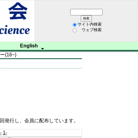
サイト内検索
ウェブ検索
English
(16~)
ム開催
学会資料
レター
歩み
研究
招聘
on
 us
2回発行し、会員に配布しています。
-
1-