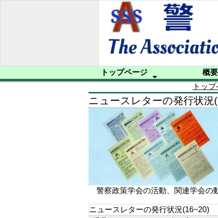
トップページ
概要
トップ
会員への案内
プライバシーポリシー
サイトマップ
プロフィー
設立趣意書
規約
入会申込み
ニュースレターの発行状況(16
警察政策学会の活動、関連学会の動
ニュースレターの発行状況(16~20)