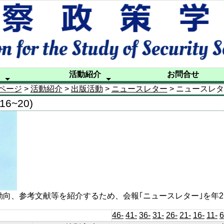
活動紹介
お問合せ
ページ
>
活動紹介
>
出版活動
>
ニュースレター
> ニュースレター
ル
シンポジウム
研究部会活動
出版活動
国際交流
後援活動等
フォーラ
警察政策
警察政策
ニュース
20年の
特別調査
海外講師
Publicati
Contact
~20)
向、参考文献等を紹介するため、会報｢ニュースレター｣を年
46-
41-
36-
31-
26-
21-
16-
11-
6