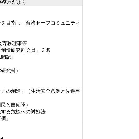
事務局だより
造を目指
し－台湾セーフコミュニティ
会専務理事等
全創造研究部会員」３名
見聞記」
学研究科）
全力の創造」（生活安全条例と先進事
国民と自衛隊）
在する危機への対処法）
評価」