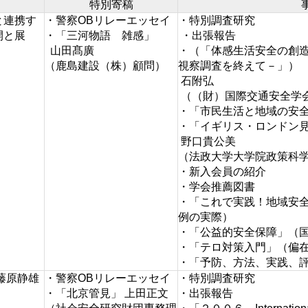
特別寄稿
と連携す
・警察OBリレーエッセイ
・特別調査研究
開と展
・「三河物語 雑感」
・出張報告
山田髙廣
・（「体感生活安全の創
（鹿島建設（株）顧問）
視察調査を終えて－」）
石附弘
（（財）国際交通安全学
・「市民生活と地域の安
・「イギリス・ロンドン
野口貴公美
（法政大学大学院政策科
・新入会員の紹介
・学会推薦図書
・「これで実践！地域安
例の実際）
・「公益的安全保障」（
・「テロ対策入門」（偏
・「予防、方法、実践、
藤原静雄
・警察OBリレーエッセイ
・特別調査研究
・「北京管見」 上田正文
・出張報告