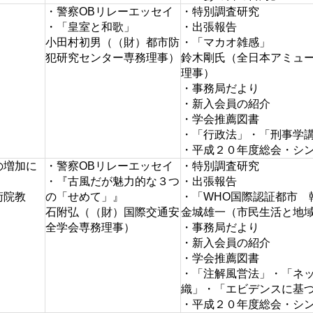
・警察OBリレーエッセイ
・特別調査研究
・「皇室と和歌」
・出張報告
）
小田村初男（（財）都市防
・「マカオ雑感」
犯研究センター専務理事）
鈴木剛氏（全日本アミュ
理事）
・事務局だより
・新入会員の紹介
・学会推薦図書
・「行政法」・「刑事学
・平成２０年度総会・シ
の増加に
・警察OBリレーエッセイ
・特別調査研究
・『古風だが魅力的な３つ
・出張報告
術院教
の「せめて」』
・「WHO国際認証都市 
石附弘（（財）国際交通安
金城雄一（市民生活と地
全学会専務理事）
・事務局だより
・新入会員の紹介
・学会推薦図書
・「注解風営法」・「ネ
織」・「エビデンスに基
・平成２０年度総会・シ