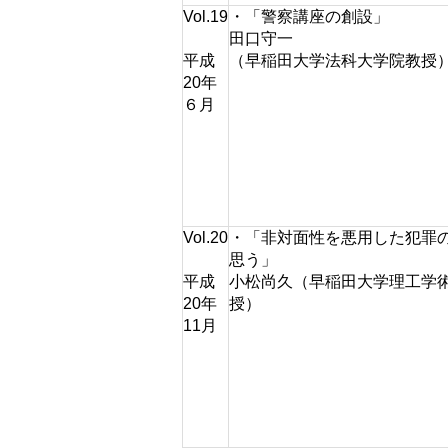
Vol.19
・「警察講座の創設」
田口守一
平成
（早稲田大学法科大学院教授
20年
６月
Vol.20
・「非対面性を悪用した犯罪
思う」
平成
小松尚久（早稲田大学理工学
20年
授）
11月