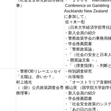
（社会安全研究財団専務理
・「２００６ Internation
事）
Conference on Gambling
Aucklando New Zealand
に参加して」
佐々木一彰
（日本大学経済学部専任
・新入会員の紹介
・警察政策学会の事務局
・学会推薦図書
・「警察政策論」
・「（社会の安全と日本
－懸賞論文集 －」
・「（捜査指揮）－判断
・警察OBリレーエッセイ
・特別調査研究
「太陽は、赤いか？」
・出張報告
村上德光
・「オーストラリア首都
（（財）公共政策調査会専
横山実 （国学院大学副学
務理事）
・新入会員の紹介
・学会推薦図書
・「社会安全政策のシス
・「あの日の台湾」