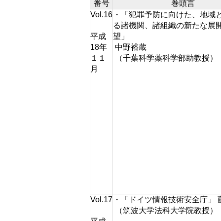
番号
巻頭言
Vol.16
・「犯罪予防に向けた、地域
る諸機関、諸組織の新たな展
平成
望」
18年
中野裕蔵
１１
（千葉科学薬科学部助教授）
月
Vol.17
・「ドイツ情報技術安全庁」 
（筑波大学法科大学院教授）