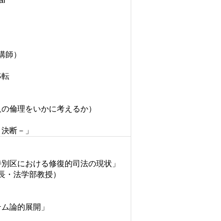
al
講師）
移転
人の倫理をいかに考えるか）
と決断－」
特別区における修復的司法の現状」
長・法学部教授）
テム論的展開」